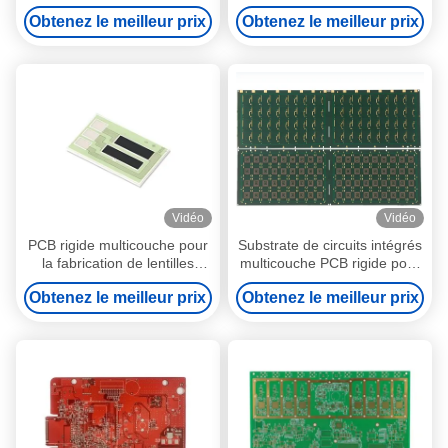
en aluminium COB
en cuivre miroir COB en PCB
Obtenez le meilleur prix
Obtenez le meilleur prix
Convertisseurs AC-DC
rigide
Vidéo
Vidéo
PCB rigide multicouche pour
Substrate de circuits intégrés
la fabrication de lentilles
multicouche PCB rigide pour
ophtalmiques
téléphone portable EMMC
Obtenez le meilleur prix
Obtenez le meilleur prix
Substrate de paquetage