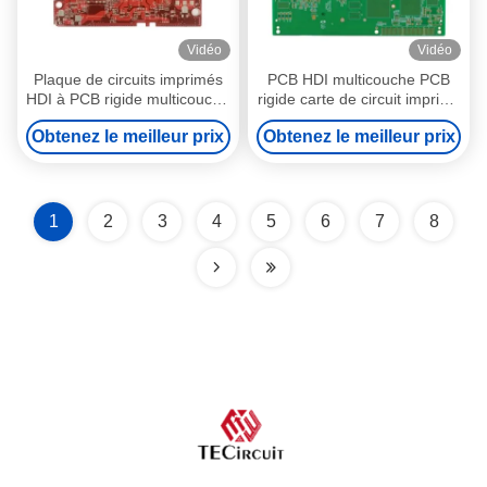
Vidéo
Vidéo
Plaque de circuits imprimés
PCB HDI multicouche PCB
HDI à PCB rigide multicouche
rigide carte de circuit imprimé
pour tuner électronique
pour station météo
Obtenez le meilleur prix
Obtenez le meilleur prix
intelligente
1
2
3
4
5
6
7
8