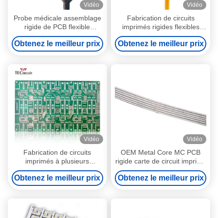
Vidéo
Vidéo
Probe médicale assemblage
Fabrication de circuits
rigide de PCB flexible
imprimés rigides flexibles
multicouches de PCB rigide
pour l'intérieur des voitures
Obtenez le meilleur prix
Obtenez le meilleur prix
flexible
Vidéo
Vidéo
Fabrication de circuits
OEM Metal Core MC PCB
imprimés à plusieurs
rigide carte de circuit imprimé
couches
2 couleur pour la bande
Obtenez le meilleur prix
Obtenez le meilleur prix
lumineuse LED