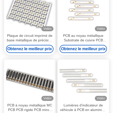
Vidéo
Vidéo
Plaque de circuit imprimé de
PCB au noyau métallique
base métallique de précision
Substrate de cuivre PCB
MC PCB rigide pour
rigide CuPCB Dissipation
Obtenez le meilleur prix
Obtenez le meilleur prix
équipement d'éclairage
thermique des métaux
Vidéo
Vidéo
PCB à noyau métallique MC
Lumières d'indicateur de
PCB PCB rigide PCB miroir
véhicule à PCB en aluminium