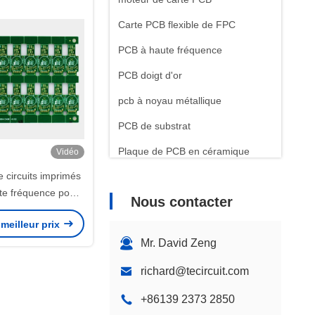
Carte PCB flexible de FPC
PCB à haute fréquence
PCB doigt d'or
pcb à noyau métallique
PCB de substrat
Plaque de PCB en céramique
Vidéo
 circuits imprimés
Composants électroniques
ute fréquence pour
Nous contacter
age médical
meilleur prix
Mr. David Zeng
richard@tecircuit.com
+86139 2373 2850