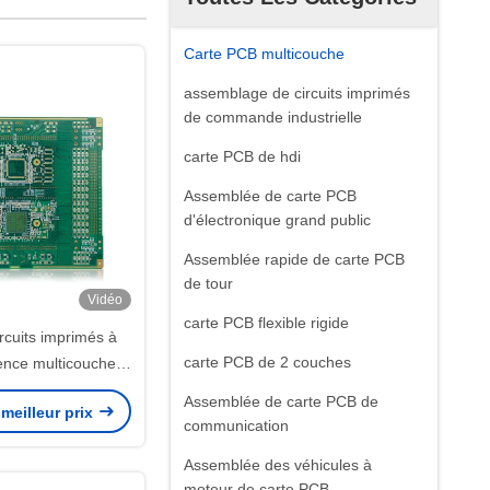
Carte PCB multicouche
assemblage de circuits imprimés
de commande industrielle
carte PCB de hdi
Assemblée de carte PCB
d'électronique grand public
Assemblée rapide de carte PCB
de tour
Vidéo
carte PCB flexible rigide
rcuits imprimés à
carte PCB de 2 couches
ence multicouche
nger FR4 TG150
Assemblée de carte PCB de
meilleur prix
communication
Assemblée des véhicules à
moteur de carte PCB