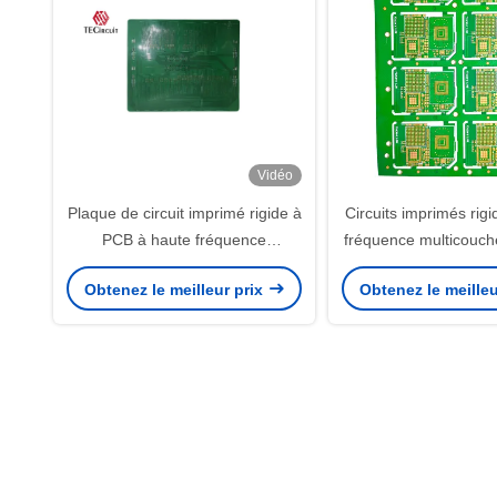
Vidéo
Plaque de circuit imprimé rigide à
Circuits imprimés rig
PCB à haute fréquence
fréquence multicouc
multicouche pour instruments de
appareils électroni
Obtenez le meilleur prix
Obtenez le meilleu
précision
public