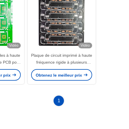
Vidéo
Vidéo
ides à haute
Plaque de circuit imprimé à haute
he PCB pour
fréquence rigide à plusieurs
ques grand
couches, terminal intelligent PCB
r prix
Obtenez le meilleur prix
1