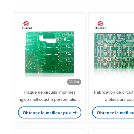
Vidéo
Plaque de circuits imprimés
Fabrication de circui
rigide multicouche personnalisée
à plusieurs co
pour la production et
Obtenez le meilleur prix
Obtenez le meilleu
l'assemblage de circuits
imprimés d'onduleur solaire