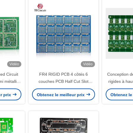
Vidéo
Vidéo
ed Circuit
FR4 RIGID PCB 4 côtés 6
Conception de
i métallisé
couches PCB Half Cut Slot
rigides à ha
és
Immersion Or 2u
affich
r prix
Obtenez le meilleur prix
Obtenez le 