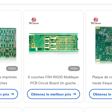
Vidéo
Vidéo
ts imprimés
6 couches FR4 RIGID Multilayer
Plaque de ci
uches
PCB Circuit Board Un guichet
haute fréqu
unique
Golden Fi
r prix
Obtenez le meilleur prix
Obtenez le 