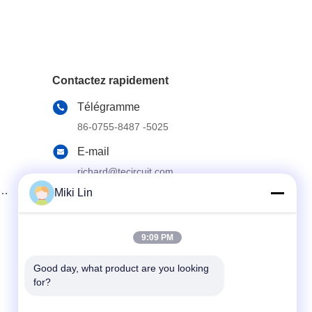
Contactez rapidement
Télégramme
86-0755-8487 -5025
E-mail
richard@tecircuit.com
Miki Lin
Adresse
Chambre 404, bâtiment A2, parc des
pionniers de Shunjing, 3e rue Longteng,
communauté jixiang, rue Longcheng, district
9:09 PM
de Longgang, Shenzhen, Chine
Good day, what product are you looking 
for?