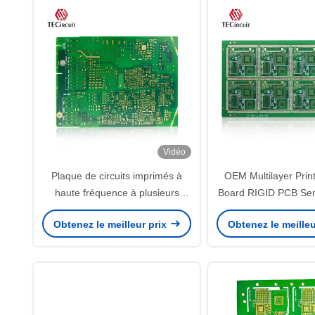
Vidéo
Plaque de circuits imprimés à
OEM Multilayer Print
haute fréquence à plusieurs
Board RIGID PCB Sem
couches RIGID 4 couches
à quatre côt
Obtenez le meilleur prix
Obtenez le meilleu
TG150 ENIG