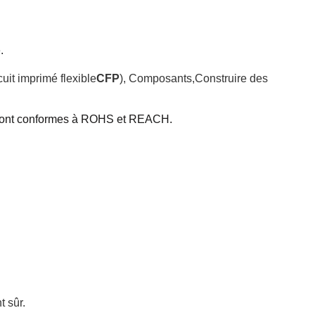
.
cuit imprimé flexible
CFP
), Composants
,
Construire des
sont conformes à ROHS et REACH.
t sûr.