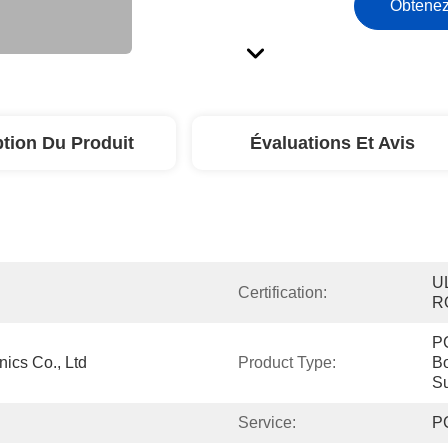
Obtenez
ption Du Produit
Évaluations Et Avis
UL
Certification:
R
PC
nics Co., Ltd
Product Type:
Bo
Su
Service:
P