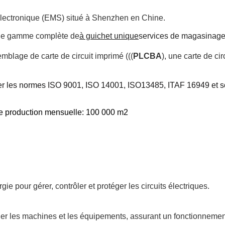
 électronique (EMS) situé à Shenzhen en Chine.
e gamme complète de
à guichet unique
services de magasinage
emblage de carte de circuit imprimé (((
PLCBA
), une carte de cir
er les normes ISO 9001, ISO 14001, ISO
13485, ITAF 16949 et 
e production mensuelle: 100 000 m2
gie pour gérer, contrôler et protéger les circuits électriques.
rôler les machines et les équipements, assurant un fonctionnemen