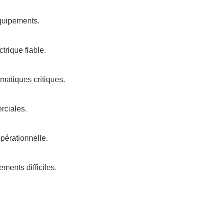
équipements.
trique fiable.
rmatiques critiques.
rciales.
opérationnelle.
ments difficiles.