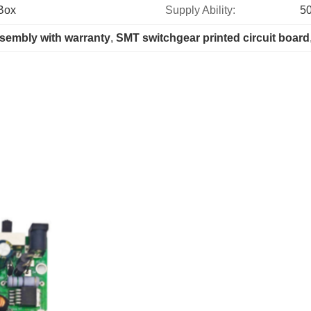
Box
Supply Ability:
5
ssembly with warranty
, 
SMT switchgear printed circuit board