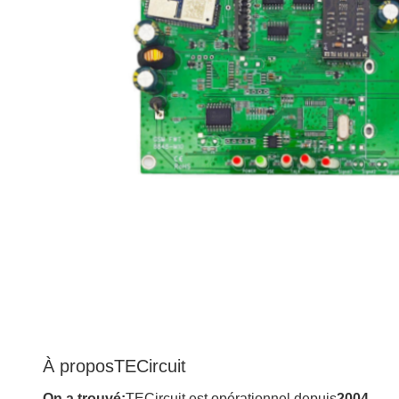
À propos
TECircuit
On a trouvé:
TECircuit est opérationnel depuis
2004.