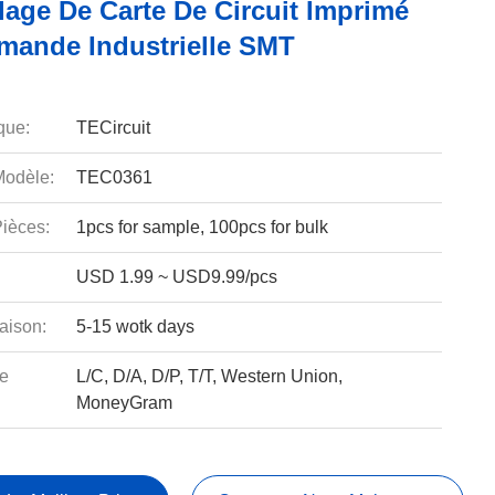
age De Carte De Circuit Imprimé
ande Industrielle SMT
que:
TECircuit
odèle:
TEC0361
ièces:
1pcs for sample, 100pcs for bulk
USD 1.99 ~ USD9.99/pcs
aison:
5-15 wotk days
e
L/C, D/A, D/P, T/T, Western Union,
MoneyGram