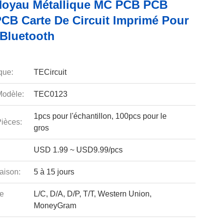
oyau Métallique MC PCB PCB
PCB Carte De Circuit Imprimé Pour
Bluetooth
que:
TECircuit
odèle:
TEC0123
1pcs pour l'échantillon, 100pcs pour le
ièces:
gros
USD 1.99 ~ USD9.99/pcs
aison:
5 à 15 jours
e
L/C, D/A, D/P, T/T, Western Union,
MoneyGram