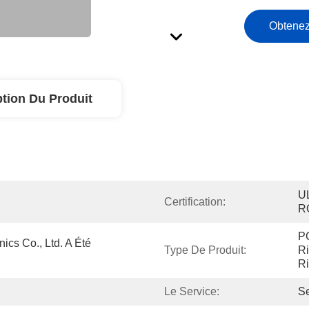
Obtenez
ption Du Produit
UL
Certification:
R
P
ics Co., Ltd. A Été 
Type De Produit:
Ri
Ri
Le Service:
Se