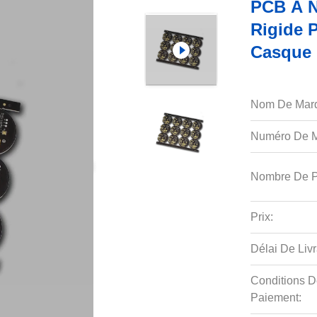
PCB À N
Rigide 
Casque 
Nom De Mar
Numéro De M
Nombre De P
Prix:
Délai De Livr
Conditions D
Paiement: