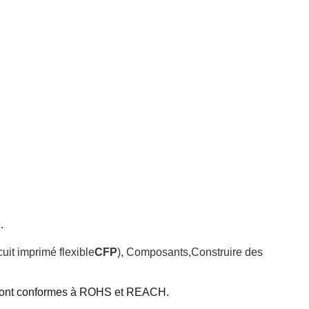
.
cuit imprimé flexible
CFP
), Composants
,
Construire des
sont conformes à ROHS et REACH.