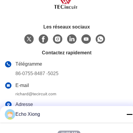
Les réseaux sociaux
Contactez rapidement
Télégramme
86-0755-8487 -5025
E-mail
richard@tecircuit.com
Adresse
Chambre 404, bâtiment A2, parc des pionniers de Shunjing,
Echo Xiong
3e rue Longteng, communauté jixiang, rue Longcheng,
district de Longgang, Shenzhen, Chine