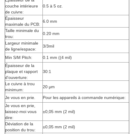
Épaisseur de la
couche intérieure
0.5 à 5 oz.
de cuivre:
Épaisseur
6.0 mm
maximale du PCB:
Taille minimale du
0.20 mm
trou:
Largeur minimale
3/3mil
de ligne/espace:
Min S/M Pitch:
0.1 mm ((4 mil)
Épaisseur de la
plaque et rapport
30:1
d'ouverture:
Le cuivre à trou
20 μm
minimum:
Je vous en prie.
Pour les appareils à commande numérique:
Je vous en prie,
laissez-moi vous
±0,05 mm (2 mil)
dire:
Déviation de la
±0,05 mm (2 mil)
position du trou: