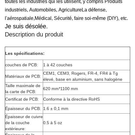
toutes les industries qui les utilisent, y compris
Produits
industriels
,
Automobiles
,
Agriculture
La défense, 
l'aérospatiale,
Médical
,
Sécurité
, faire soi-même (DIY), etc.
Je suis désolée.
Description du produit
Les spécifications:
couches de PCB:
1 à 42 couches
CEM1, CEM3, Rogers, FR-4, FR4 à Tg
Matériaux de PCB:
élevé, base en aluminium, sans halogène
Taille maximale de
620 mm*1100 mm
la carte de PCB:
Certificat de PCB:
Conforme à la directive RoHS
Épaisseur du PCB:
1.6 ± 0,1 mm
Épaisseur de cuivre
de la couche
0.5 à 5 oz
extérieure: