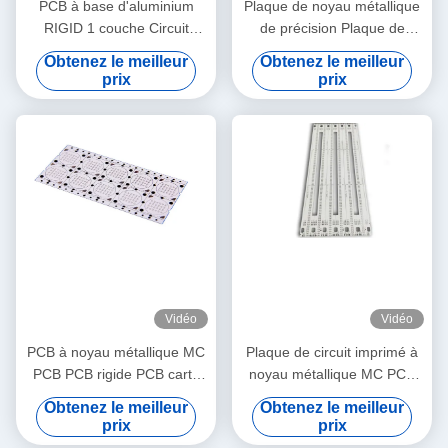
PCB à base d'aluminium
Plaque de noyau métallique
RIGID 1 couche Circuit
de précision Plaque de
imprimé pour électronique
circuit imprimé PCB rigide
Obtenez le meilleur
Obtenez le meilleur
PAD
pour lave-vaisselle
prix
prix
Vidéo
Vidéo
PCB à noyau métallique MC
Plaque de circuit imprimé à
PCB PCB rigide PCB carte
noyau métallique MC PCB
de circuit imprimé pour
PCB rigide pour électronique
Obtenez le meilleur
Obtenez le meilleur
téléphone intelligent
stéréo
prix
prix